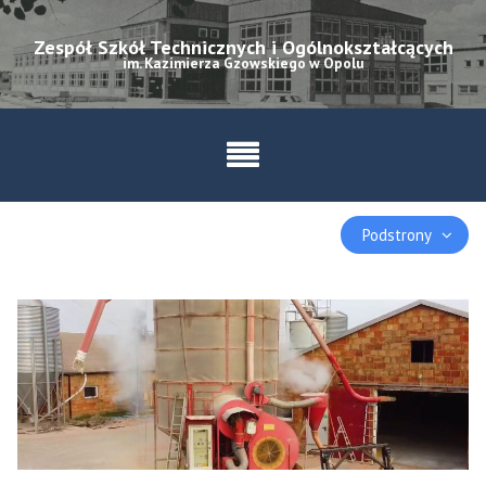
Skip
to
Zespół Szkół Technicznych i Ogólnokształcących
im. Kazimierza Gzowskiego w Opolu
content
Podstrony