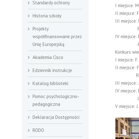
Standardy ochrony
I miejsce: M
II miejsce: F
Historia szkoły
III miejsce: 
Projekty
F. Michalis
współfinansowane przez
IV miejsce: F
Unię Europejską
A. Shuliak
Konkurs wie
Akademia Cisco
I miejsce: F.
II miejsce: F
Edziennik instrukcje
R. Mozgała 
III miejsce: 
Katalog biblioteki
IV miejsce: F
Pomoc psychologiczno-
J. Mielnik 
pedagogiczna
V miejsce: J
Deklaracja Dostępności
RODO