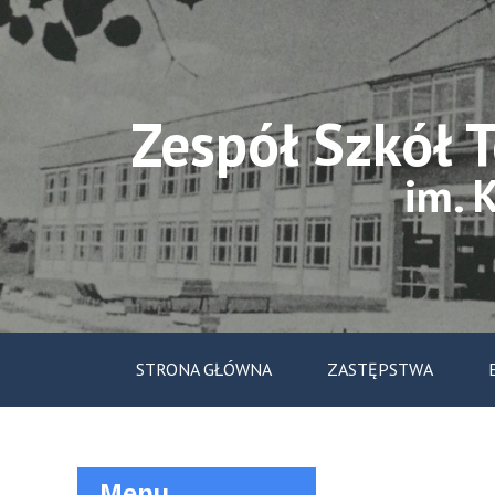
Skip
to
content
Zespół Szkół 
im. 
STRONA GŁÓWNA
ZASTĘPSTWA
Menu