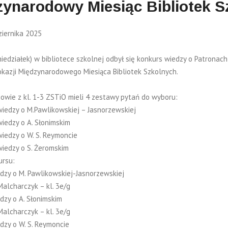
ynarodowy Miesiąc Bibliotek S
iernika 2025
niedziałek) w bibliotece szkolnej odbył się konkurs wiedzy o Patronac
okazji Międzynarodowego Miesiąca Bibliotek Szkolnych.
iowie z kl. 1-3 ZSTiO mieli 4 zestawy pytań do wyboru:
wiedzy o M.Pawlikowskiej – Jasnorzewskiej
wiedzy o A. Słonimskim
wiedzy o W. S. Reymoncie
wiedzy o S. Żeromskim
ursu:
dzy o M. Pawlikowskiej-Jasnorzewskiej
Malcharczyk – kl. 3e/g
dzy o A. Słonimskim
Malcharczyk – kl. 3e/g
dzy o W. S. Reymoncie