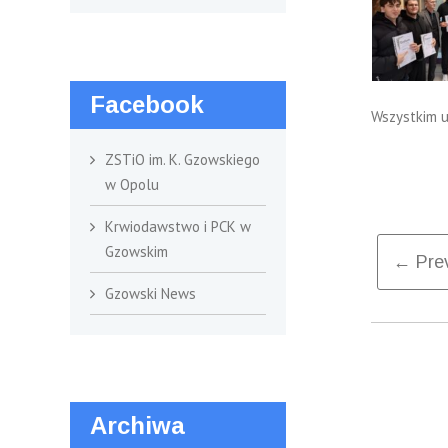
Facebook
Wszystkim u
A
ZSTiO im. K. Gzowskiego
w Opolu
Krwiodawstwo i PCK w
Po
Gzowskim
← Prev
Gzowski News
nav
Archiwa