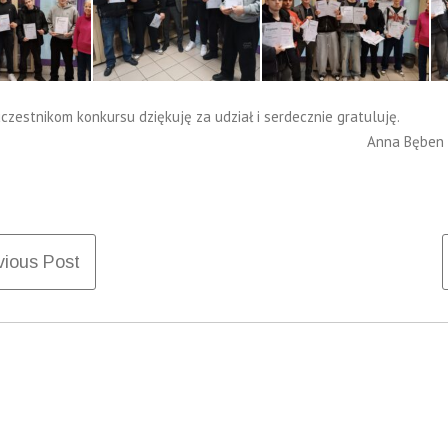
czestnikom konkursu dziękuję za udział i serdecznie gratuluję.
nna Bęben
st
ious Post
igation